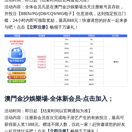
活动内容：全体会员凡是在澳門金沙娛樂場当天注册账号及存款，
并投注【BBIN/PG/JDB/CQ9/WG电子】任意游戏，达到指定投注门
槛，24小时内即可领取奖励，最高888元！快邀请您的好友一起来参
与吧！点击
【立即注册】
畅领千万壕礼！
澳門金沙娛樂場-全体新会员-点击加入；
活动时间：即日起 【结束时间以官网通知为准】
活动内容：注册新会员首次完成电子游艺产生的有效投注，最高可
获得新人奖1388元。赠送不限人数，仅此一家！赶快邀请您的好友
一起尽情玩乐吧！点击
【立即注册】
畅领千万壕礼！