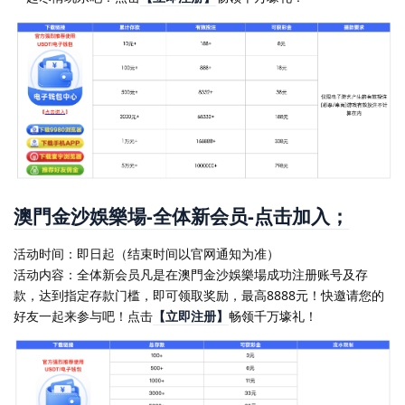
澳門金沙娛樂場-全体新会员-点击加入；
活动时间：即日起（结束时间以官网通知为准）
活动内容：全体新会员凡是在澳門金沙娛樂場成功注册账号及存
款，达到指定存款门槛，即可领取奖励，最高8888元！快邀请您的
好友一起来参与吧！点击
【立即注册】
畅领千万壕礼！