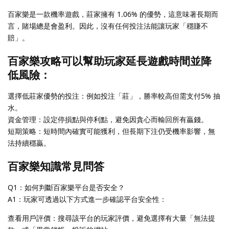
百家樂是一款機率遊戲，莊家擁有 1.06% 的優勢，這意味著長期而
言，賭場總是會盈利。因此，沒有任何投注法能讓玩家「穩賺不
賠」。
百家樂攻略可以幫助玩家延長遊戲時間並降
低風險：
選擇低莊家優勢的投注：例如投注「莊」，勝率較高但需支付5% 抽
水。
資金管理：設定停損點與停利點，避免因貪心而輸回所有贏錢。
短期策略：短時間內確實可能獲利，但長期下注仍受機率影響，無
法持續穩贏。
百家樂知識常見問答
Q1：如何判斷百家樂平台是否安全？
A1：玩家可透過以下方式進一步確認平台安全性：
查看用戶評價：搜尋該平台的玩家評價，避免選擇有大量「無法提