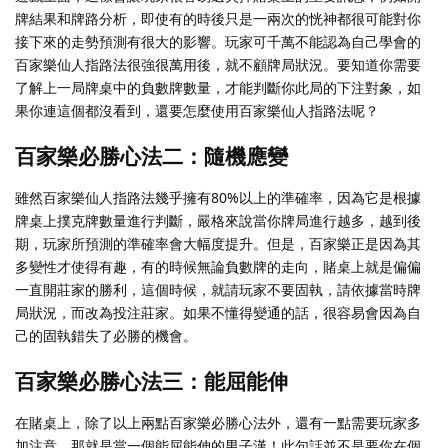
牌結果和牌路分析，即使有的時後只是一兩次的恍神都很可能對你
接下來的走勢預測有很大的影響。玩家可千萬不能認為自己學會的
百家樂仙人指路法很強很萬用後，就不顧牌局狀況。要知道你需要
了解上一局牌桌中的負數牌數量，才能判斷你此局的下注對象，如
果你連這個都沒看到，還要怎麼使用百家樂仙人指路法呢？
百家樂必勝心法二：隨機應變
雖然百家樂仙人指路法幾乎擁有80%以上的準確率，因為它是根據
牌桌上撲克牌數量進行判斷，嚴格來說當你牌局進行越多，越到後
期，玩家所預測的準確率會大幅度提升。但是，百家樂正是因為其
多變性才使得有趣，有的時候無論負數牌的走向，賭桌上就是偏偏
一直開莊家的勝利，這個時候，就請玩家不要固執，請依據當時牌
局狀況，而改為投注莊家。如果不懂得變通的話，很容易會因為自
己的固執錯失了必勝的機會。
百家樂必勝心法三：能屈能伸
在賭桌上，除了以上兩點百家樂必勝心法外，還有一點需要玩家多
加注意，那就是當一個能屈能伸的男子漢！此句話並不是要你在個