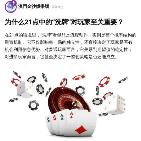
澳門金沙娛樂場
26 5月
为什么21点中的“洗牌”对玩家至关重要？
在21点的语境里，“洗牌”看似只是流程动作，实则是整个概率结构的
重置机制。它不仅影响每一局的独立性，还直接决定了玩家是否有
机会利用信息优势。对普通玩家而言，它关系到期望值的稳定性；
对进阶玩家而言，它甚至决定了一整套策略是否还能成立。