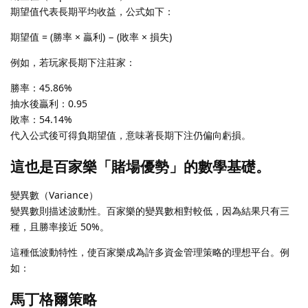
期望值代表長期平均收益，公式如下：
期望值 = (勝率 × 贏利) − (敗率 × 損失)
例如，若玩家長期下注莊家：
勝率：45.86%
抽水後贏利：0.95
敗率：54.14%
代入公式後可得負期望值，意味著長期下注仍偏向虧損。
這也是百家樂「賭場優勢」的數學基礎。
變異數（Variance）
變異數則描述波動性。百家樂的變異數相對較低，因為結果只有三
種，且勝率接近 50%。
這種低波動特性，使百家樂成為許多資金管理策略的理想平台。例
如：
馬丁格爾策略