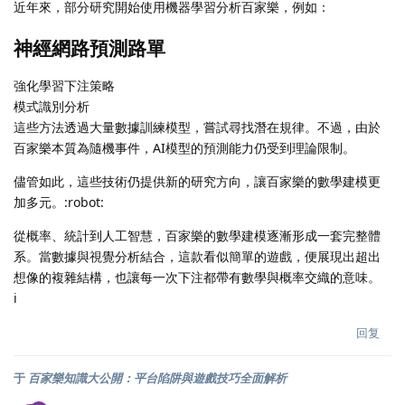
近年來，部分研究開始使用機器學習分析百家樂，例如：
神經網路預測路單
強化學習下注策略
模式識別分析
這些方法透過大量數據訓練模型，嘗試尋找潛在規律。不過，由於
百家樂本質為隨機事件，AI模型的預測能力仍受到理論限制。
儘管如此，這些技術仍提供新的研究方向，讓百家樂的數學建模更
加多元。:robot:
從概率、統計到人工智慧，百家樂的數學建模逐漸形成一套完整體
系。當數據與視覺分析結合，這款看似簡單的遊戲，便展現出超出
想像的複雜結構，也讓每一次下注都帶有數學與概率交織的意味。
i
回复
于
百家樂知識大公開：平台陷阱與遊戲技巧全面解析