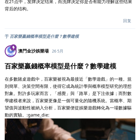
在21点中，发牌决定结果，而洗牌决定你是否有能力理解这些结果
背后的结构。
回复
于
百家樂贏錢概率模型是什麼？數學建模
澳門金沙娛樂場
26 5月
百家樂贏錢概率模型是什麼？數學建模
在多數賭桌遊戲中，百家樂被視為最接近「數學遊戲」的一種。規
則簡單、決策空間有限，使得它成為統計學與概率模型研究的理想
對象。對許多玩家而言，「感覺」與「路單」是下注依據；而對數
學建模者來說，百家樂更像是一個可量化的隨機系統。當概率、期
望值與波動性被納入分析，百家樂便從娛樂遊戲轉化為一場數據驅
動的實驗。:game_die: