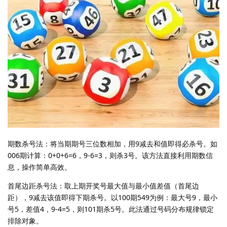
期数杀号法：将当期期号三位数相加，用9减去和值即得必杀号。如
006期计算：0+0+6=6，9-6=3，则杀3号。该方法直接利用期数信
息，操作简单高效。
首尾边距杀号法：取上期开奖号最大值与最小值差值（首尾边
距），9减去该值即得下期杀号。以100期549为例：最大号9，最小
号5，差值4，9-4=5，则101期杀5号。此法通过号码分布规律锁定
排除对象。