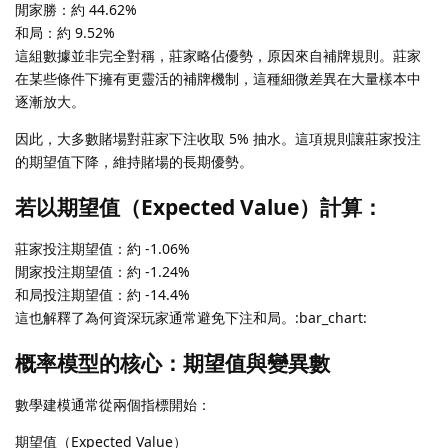
閒家勝：約 44.62%
和局：約 9.52%
這組數據並非完全對稱，莊家略佔優勢，原因來自補牌規則。莊家
在某些條件下擁有更靈活的補牌機制，這種細微差異在大量樣本中
逐漸放大。
因此，大多數賭場對莊家下注收取 5% 抽水。這項規則讓莊家投注
的期望值下降，維持賭場的長期優勢。
若以期望值（Expected Value）計算：
莊家投注期望值：約 -1.06%
閒家投注期望值：約 -1.24%
和局投注期望值：約 -14.4%
這也解釋了為何資深玩家通常避免下注和局。:bar_chart:
概率模型的核心：期望值與變異數
數學建模通常從兩個指標開始：
期望值（Expected Value）