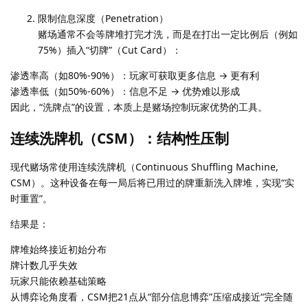
限制信息深度（Penetration）
赌场通常不会等牌堆打完才洗，而是在打出一定比例后（例如
75%）插入“切牌”（Cut Card）：
渗透率高（如80%-90%）：玩家可获取更多信息 → 更有利
渗透率低（如50%-60%）：信息不足 → 优势难以形成
因此，“洗牌点”的设置，本质上是赌场控制玩家优势的工具。
连续洗牌机（CSM）：结构性压制
现代赌场常使用连续洗牌机（Continuous Shuffling Machine,
CSM）。这种设备在每一局后将已用过的牌重新洗入牌堆，实现“实
时重置”。
结果是：
牌堆始终接近初始分布
牌计数几乎失效
玩家只能依赖基础策略
从博弈论角度看，CSM把21点从“部分信息博弈”压缩成接近“完全随