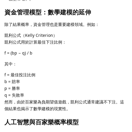
資金管理模型：數學建模的延伸
除了結果概率，資金管理也是重要建模領域。例如：
凱利公式（Kelly Criterion）
凱利公式用於計算最佳下注比例：
f = (bp − q) / b
其中：
f = 最佳投注比例
b = 賠率
p = 勝率
q = 失敗率
然而，由於百家樂為負期望值遊戲，凱利公式通常建議不下注。這
個結果也揭示了數學建模的現實性。
人工智慧與百家樂概率模型