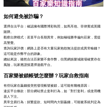
如何避免被詐騙？
選擇合法平台：確認擁有國際博彩執照，如馬耳他、菲律賓或英國
賭牌。
觀察出牌模式：若某平台長期異常，例如極端勝率偏向莊家，需提
高警覺。
查詢玩家評價：網路上是否有大量玩家抱怨無法提款或異常輸錢？
這可能是作弊平台的跡象。
總結來說，雖然合法百家樂不會作弊，但黑網娛樂城賭場確實存在
風險，玩家應謹慎選擇遊戲平台。
百家樂被鎖帳號怎麼辦？玩家自救指南
有些玩家在贏錢後突然發現帳號被鎖，這可能有幾種原因：
違反平台條款：部分網站禁止套利行為，如「對打套利」或使用機
器人下注。
異常交易行為：頻繁提款、短時間內大額贏錢，可能被系統判定為