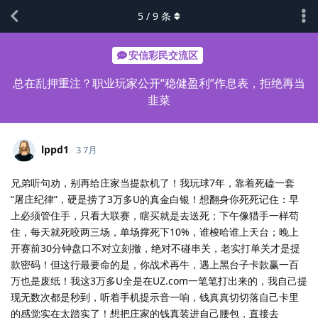
5
/
9
条
安信彩民交流区
总在乱押重注？职业玩家公开“稳健盈利”作息表，拒绝再当
韭菜
lppd1
3 7月
兄弟听句劝，别再给庄家当提款机了！我玩球7年，靠着死磕一套
“屠庄纪律”，硬是捞了3万多U的真金白银！想翻身你死死记住：早
上必须管住手，只看大联赛，瞎买就是去送死；下午像猎手一样苟
住，每天就死咬两三场，单场撑死下10%，谁梭哈谁上天台；晚上
开赛前30分钟盘口不对立刻撤，绝对不碰串关，老实打单关才是提
款密码！但这行最要命的是，你战术再牛，遇上黑台子卡款赢一百
万也是废纸！我这3万多U全是在UZ.com一笔笔打出来的，我自己提
现无数次都是秒到，听着手机提示音一响，钱真真切切落自己卡里
的感觉实在太踏实了！想把庄家的钱真装进自己腰包，直接去