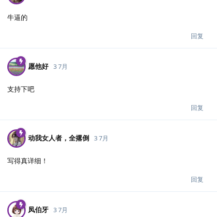
牛逼的
回复
愿他好
3 7月
支持下吧
回复
动我女人者，全撂倒
3 7月
写得真详细！
回复
凤伯牙
3 7月