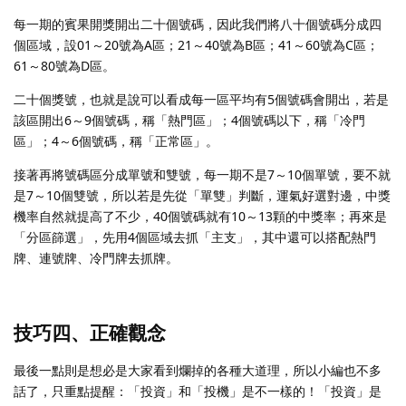
每一期的賓果開獎開出二十個號碼，因此我們將八十個號碼分成四
個區域，設01～20號為A區；21～40號為B區；41～60號為C區；
61～80號為D區。
二十個獎號，也就是說可以看成每一區平均有5個號碼會開出，若是
該區開出6～9個號碼，稱「熱門區」；4個號碼以下，稱「冷門
區」；4～6個號碼，稱「正常區」。
接著再將號碼區分成單號和雙號，每一期不是7～10個單號，要不就
是7～10個雙號，所以若是先從「單雙」判斷，運氣好選對邊，中獎
機率自然就提高了不少，40個號碼就有10～13顆的中獎率；再來是
「分區篩選」，先用4個區域去抓「主支」，其中還可以搭配熱門
牌、連號牌、冷門牌去抓牌。
技巧四、正確觀念
最後一點則是想必是大家看到爛掉的各種大道理，所以小編也不多
話了，只重點提醒：「投資」和「投機」是不一樣的！「投資」是