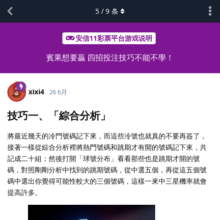
5
/
9
条
安信11彩票平台游戏说明
賓果想要贏 四招投注技巧不能不學！
xixi4
26 6月
技巧一、「綜合分析」
將最近幾天的冷門號碼記下來，而這些冷號也就真的不要再簽了，
接著一樣從綜合分析裡將熱門號碼和跳期才有開的號碼記下來，共
記成二十組；然後打開「球號分布」看看那些也是跳期才開的號
碼，對照剛剛分析中找到的跳期號碼，從中選五個，再從這五個號
碼中選出你覺得可能性較大的三個號碼，這樣一來中三星機率就會
提高許多。