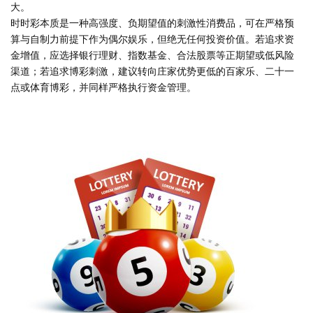
大。
时时彩本质是一种高强度、负期望值的刺激性消费品，可在严格预
算与自制力前提下作为偶尔娱乐，但绝无任何投资价值。若追求资
金增值，应选择银行理财、指数基金、合法股票等正期望或低风险
渠道；若追求博彩刺激，建议转向庄家优势更低的百家乐、二十一
点或体育博彩，并同样严格执行资金管理。