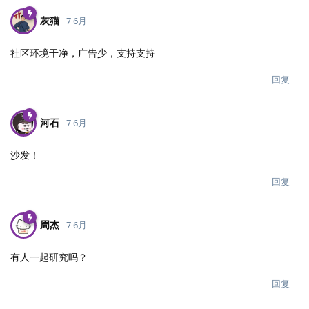
灰猫
7 6月
社区环境干净，广告少，支持支持
回复
河石
7 6月
沙发！
回复
周杰
7 6月
有人一起研究吗？
回复