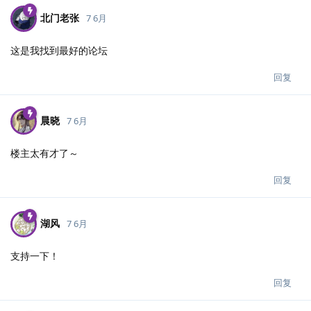
北门老张
7 6月
这是我找到最好的论坛
回复
晨晓
7 6月
楼主太有才了～
回复
湖风
7 6月
支持一下！
回复