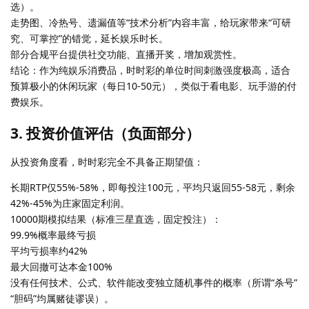
选）。
走势图、冷热号、遗漏值等“技术分析”内容丰富，给玩家带来“可研
究、可掌控”的错觉，延长娱乐时长。
部分合规平台提供社交功能、直播开奖，增加观赏性。
结论：作为纯娱乐消费品，时时彩的单位时间刺激强度极高，适合
预算极小的休闲玩家（每日10-50元），类似于看电影、玩手游的付
费娱乐。
3. 投资价值评估（负面部分）
从投资角度看，时时彩完全不具备正期望值：
长期RTP仅55%-58%，即每投注100元，平均只返回55-58元，剩余
42%-45%为庄家固定利润。
10000期模拟结果（标准三星直选，固定投注）：
99.9%概率最终亏损
平均亏损率约42%
最大回撤可达本金100%
没有任何技术、公式、软件能改变独立随机事件的概率（所谓“杀号”
“胆码”均属赌徒谬误）。