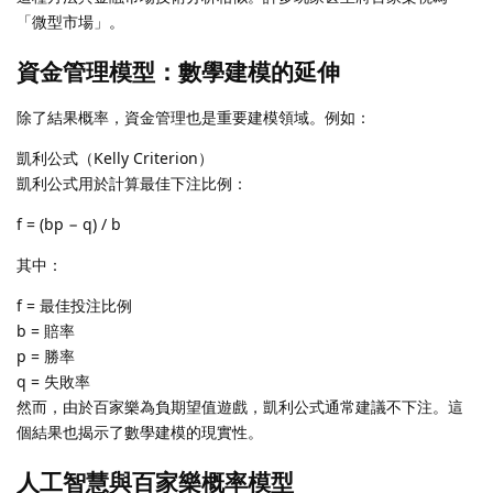
「微型市場」。
資金管理模型：數學建模的延伸
除了結果概率，資金管理也是重要建模領域。例如：
凱利公式（Kelly Criterion）
凱利公式用於計算最佳下注比例：
f = (bp − q) / b
其中：
f = 最佳投注比例
b = 賠率
p = 勝率
q = 失敗率
然而，由於百家樂為負期望值遊戲，凱利公式通常建議不下注。這
個結果也揭示了數學建模的現實性。
人工智慧與百家樂概率模型