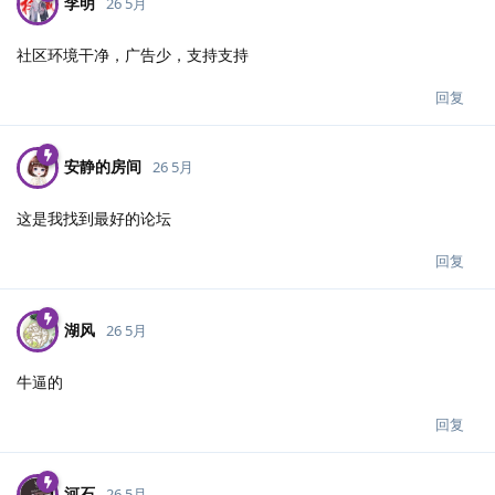
李明
26 5月
社区环境干净，广告少，支持支持
回复
安静的房间
26 5月
这是我找到最好的论坛
回复
湖风
26 5月
牛逼的
回复
河石
26 5月