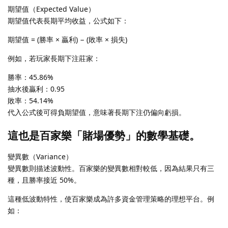
期望值（Expected Value）
期望值代表長期平均收益，公式如下：
期望值 = (勝率 × 贏利) − (敗率 × 損失)
例如，若玩家長期下注莊家：
勝率：45.86%
抽水後贏利：0.95
敗率：54.14%
代入公式後可得負期望值，意味著長期下注仍偏向虧損。
這也是百家樂「賭場優勢」的數學基礎。
變異數（Variance）
變異數則描述波動性。百家樂的變異數相對較低，因為結果只有三
種，且勝率接近 50%。
這種低波動特性，使百家樂成為許多資金管理策略的理想平台。例
如：