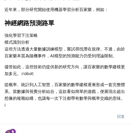
近年來，部分研究開始使用機器學習分析百家樂，例如：
神經網路預測路單
強化學習下注策略
模式識別分析
這些方法透過大量數據訓練模型，嘗試尋找潛在規律。不過，由於
百家樂本質為隨機事件，AI模型的預測能力仍受到理論限制。
儘管如此，這些技術仍提供新的研究方向，讓百家樂的數學建模更
加多元。:robot:
從概率、統計到人工智慧，百家樂的數學建模逐漸形成一套完整體
系。當數據與視覺分析結合，這款看似簡單的遊戲，便展現出超出
想像的複雜結構，也讓每一次下注都帶有數學與概率交織的意味。
i
回复