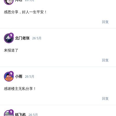
感恩分享，好人一生平安！
回复
北门老张
26 5月
来报道了
回复
小雨
26 5月
感谢楼主无私分享！
回复
纸飞机
26 5月