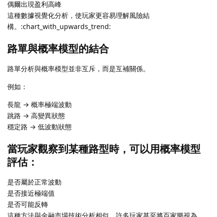
偶爾出現盈利高峰
這種數據視覺化分析，使玩家更容易理解風險結
構。:chart_with_upwards_trend:
路單與概率模型的結合
路單分析與概率模型並非互斥，而是互補關係。
例如：
長龍 → 概率極端波動
跳路 → 高變異狀態
穩定路 → 低波動狀態
當玩家觀察到某種路型時，可以用概率模型
評估：
是否屬於正常波動
是否接近極端值
是否可能反轉
這種方法與金融市場技術分析相似。許多玩家甚至將百家樂視為