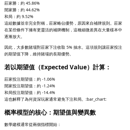
莊家勝：約 45.86%
閒家勝：約 44.62%
和局：約 9.52%
這組數據並非完全對稱，莊家略佔優勢，原因來自補牌規則。莊家
在某些條件下擁有更靈活的補牌機制，這種細微差異在大量樣本中
逐漸放大。
因此，大多數賭場對莊家下注收取 5% 抽水。這項規則讓莊家投注
的期望值下降，維持賭場的長期優勢。
若以期望值（Expected Value）計算：
莊家投注期望值：約 -1.06%
閒家投注期望值：約 -1.24%
和局投注期望值：約 -14.4%
這也解釋了為何資深玩家通常避免下注和局。:bar_chart:
概率模型的核心：期望值與變異數
數學建模通常從兩個指標開始：