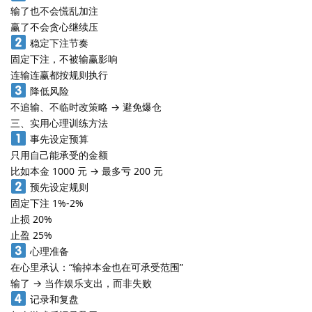
输了也不会慌乱加注
赢了不会贪心继续压
稳定下注节奏
固定下注，不被输赢影响
连输连赢都按规则执行
降低风险
不追输、不临时改策略 → 避免爆仓
三、实用心理训练方法
事先设定预算
只用自己能承受的金额
比如本金 1000 元 → 最多亏 200 元
预先设定规则
固定下注 1%-2%
止损 20%
止盈 25%
心理准备
在心里承认：“输掉本金也在可承受范围”
输了 → 当作娱乐支出，而非失败
记录和复盘