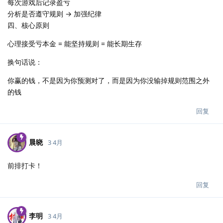
每次游戏后记录盈亏
分析是否遵守规则 → 加强纪律
四、核心原则
心理接受亏本金 = 能坚持规则 = 能长期生存
换句话说：
你赢的钱，不是因为你预测对了，而是因为你没输掉规则范围之外
的钱
回复
晨晓
3 4月
前排打卡！
回复
李明
3 4月