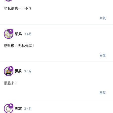
能私信我一下不？
回复
湖风
3 4月
感谢楼主无私分享！
回复
雾茶
3 4月
顶起来！
回复
周杰
3 4月