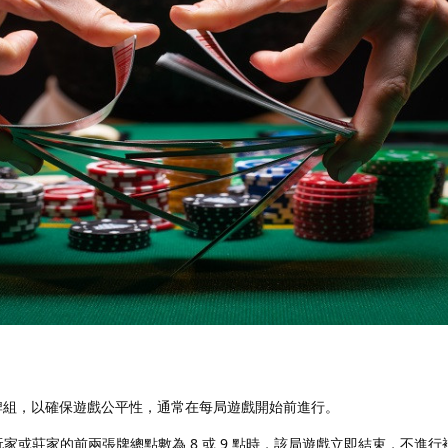
混合牌組，以確保遊戲公平性，通常在每局遊戲開始前進行。
）：當玩家或莊家的前兩張牌總點數為 8 或 9 點時，該局遊戲立即結束，不進