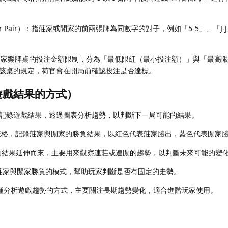
layer Pair）：指莊家或閒家的前兩張牌為同數字的對子，例如「5-5」、「J
）：指該百家樂牌桌的投注金額限制，分為「最低限紅（最小投注額）」與「最高
該桌的規定，荷官會在開局前確認投注是否達標。
遊戲結果的方式）
記錄遊戲結果，透過圖表分析趨勢，以判斷下一局可能的結果。
記錄表格，記錄莊家與閒家的勝負結果，以紅色代表莊家勝出，藍色代表閒家
大路」的結果延伸而來，主要用來觀察連莊或連閒的趨勢，以判斷未來可能的變
來觀察莊家與閒家勝負的模式，幫助玩家判斷是否有固定的走勢。
）：另一種分析遊戲趨勢的方式，主要關注長期趨勢變化，適合進階玩家使用。