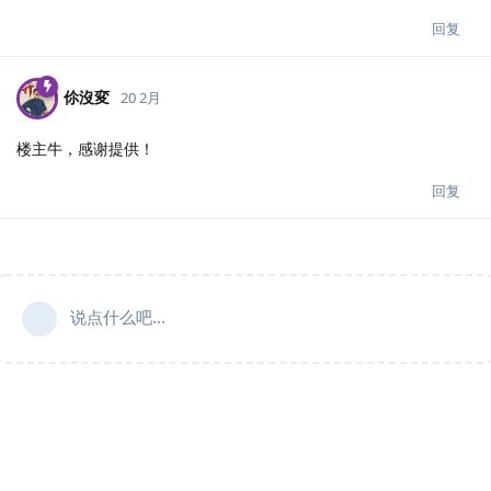
回复
伱沒変
20 2月
楼主牛，感谢提供！
回复
说点什么吧...