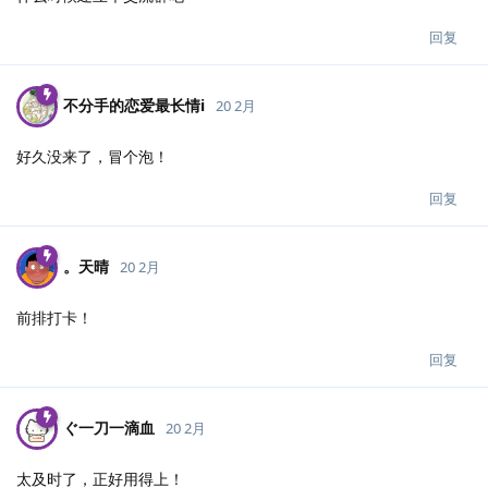
回复
不分手的恋爱最长情i
20 2月
好久没来了，冒个泡！
回复
。天晴
20 2月
前排打卡！
回复
ぐ一刀一滴血
20 2月
太及时了，正好用得上！