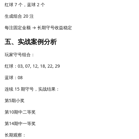
红球 7 个，蓝球 2 个
生成组合 20 注
每注固定金额 → 长期守号收益稳定
五、实战案例分析
玩家守号组合：
红球：03, 07, 12, 18, 22, 29
蓝球：08
连续 15 期守号，实战结果：
第5期小奖
第10期中二等奖
第14期中一等奖
长期观察：