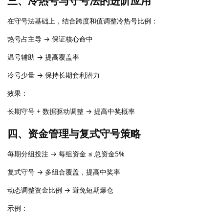
三、冷热号与守号法的进阶应用
在守号法基础上，结合跨度和值调整冷热号比例：
热号占主导 → 保证核心命中
温号辅助 → 提高覆盖率
冷号少量 → 保持长期套利潜力
效果：
长期守号 + 数据驱动调整 → 提高中奖概率
四、资金管理与复式守号策略
每期分组投注 → 每组资金 ≤ 总资金5%
复式守号 → 多组合覆盖，提高中奖率
动态调整资金比例 → 避免短期爆仓
示例：