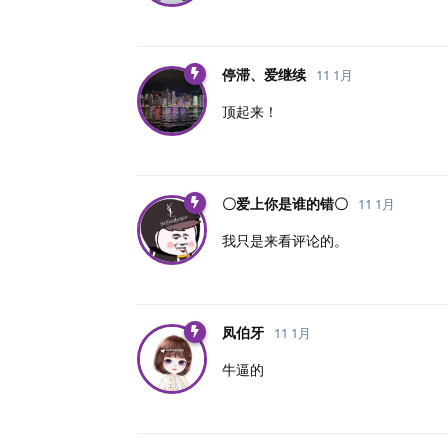
停滞、爱继续
11 1月
顶起来！
〇爱上你是谁的错〇
11 1月
我只是来看评论的。
凤伯牙
11 1月
牛逼的