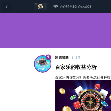
合作联系TG: @cxx008
彩票策略
11 1月
百家乐的收益分析
百家乐的收益分析需要考虑到各种投