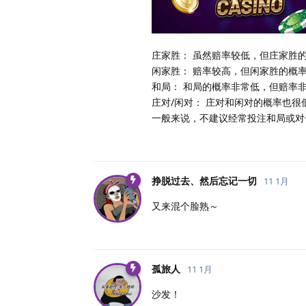
庄家胜： 虽然赔率较低，但庄家胜
闲家胜： 赔率较高，但闲家胜的概
和局： 和局的概率非常低，但赔率
庄对/闲对： 庄对和闲对的概率也
一般来说，不建议经常投注和局或对
挣脱过去、然后忘记一切
11 1月
又来混个脸熟～
孤旅人
11 1月
沙发！