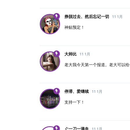
挣脱过去、然后忘记一切
11 1月
神贴预定！
大帅比
11 1月
老大我今天第一个报道。老大可以给
停滞、爱继续
11 1月
支持一下！
ぐ一刀一滴血
11 1月