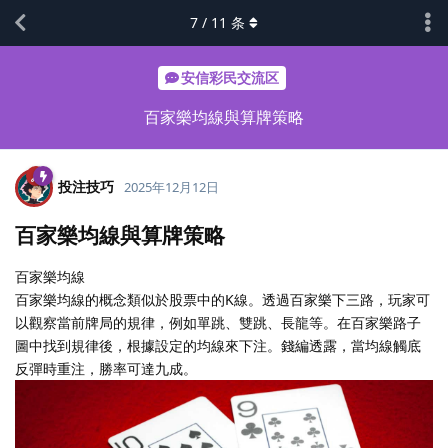
7
/
11
条
安信彩民交流区
百家樂均線與算牌策略
投注技巧
2025年12月12日
百家樂均線與算牌策略
百家樂均線
百家樂均線的概念類似於股票中的K線。透過百家樂下三路，玩家可
以觀察當前牌局的規律，例如單跳、雙跳、長龍等。在百家樂路子
圖中找到規律後，根據設定的均線來下注。錢編透露，當均線觸底
反彈時重注，勝率可達九成。