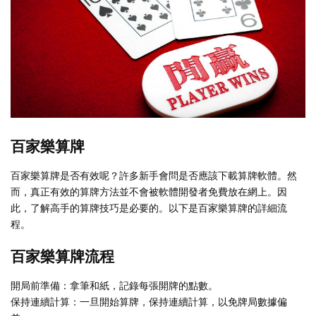
百家樂算牌
百家樂算牌是否有效呢？許多新手會問是否應該下載算牌軟體。然
而，真正有效的算牌方法並不會被軟體開發者免費放在網上。因
此，了解高手的算牌技巧是必要的。以下是百家樂算牌的詳細流
程。
百家樂算牌流程
開局前準備：拿筆和紙，記錄每張開牌的點數。
保持連續計算：一旦開始算牌，保持連續計算，以免牌局數據偏