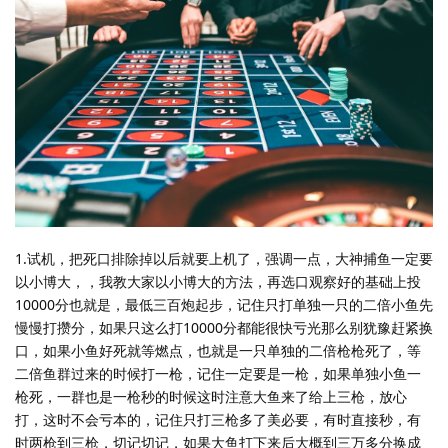
1.试机，把死口排除掉以后就要上机了，强调一点，大神捕鱼一定要
以小博大，，我教大家以小博大的方法，再选口观察好的基础上投
10000分也就是，最低三百炮起步，记住只打单独一只的二倍小鱼先
慢慢打攒分，如果只这么打10000分都能很快亏光那么别犹豫赶紧换
口，如果小鱼好死就等燃点，也就是一只单独的二倍枪枪死了，等
二倍鱼群过来的时候打一枪，记住一定要是一枪，如果单独小鱼一
枪死，一群也是一枪秒的时候这时注意大鱼来了给上三枪，放心
打，这时不会亏本的，记住只打三枪多了美必要，有时直接秒，有
时两枪到三枪，切记切记，如果大鱼打下来后大概到三万多分换成