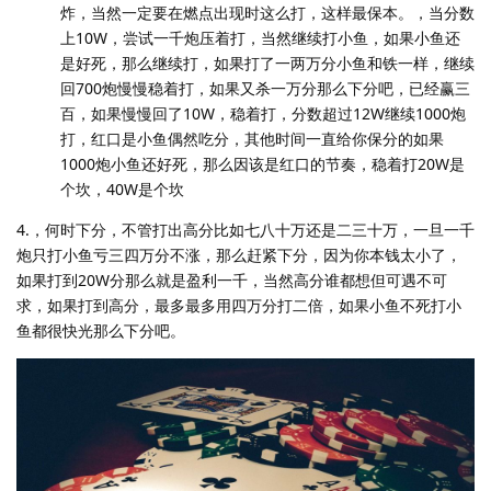
炸，当然一定要在燃点出现时这么打，这样最保本。，当分数
上10W，尝试一千炮压着打，当然继续打小鱼，如果小鱼还
是好死，那么继续打，如果打了一两万分小鱼和铁一样，继续
回700炮慢慢稳着打，如果又杀一万分那么下分吧，已经赢三
百，如果慢慢回了10W，稳着打，分数超过12W继续1000炮
打，红口是小鱼偶然吃分，其他时间一直给你保分的如果
1000炮小鱼还好死，那么因该是红口的节奏，稳着打20W是
个坎，40W是个坎
4.，何时下分，不管打出高分比如七八十万还是二三十万，一旦一千
炮只打小鱼亏三四万分不涨，那么赶紧下分，因为你本钱太小了，
如果打到20W分那么就是盈利一千，当然高分谁都想但可遇不可
求，如果打到高分，最多最多用四万分打二倍，如果小鱼不死打小
鱼都很快光那么下分吧。