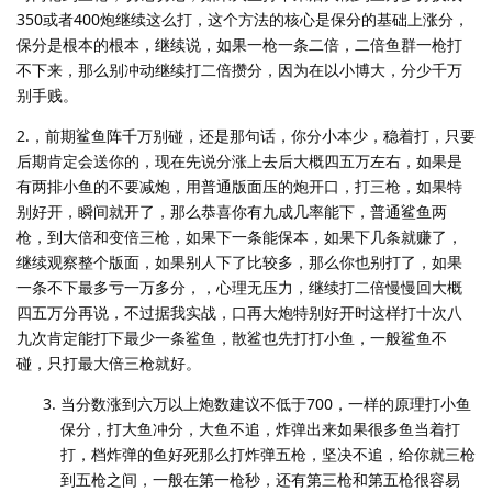
350或者400炮继续这么打，这个方法的核心是保分的基础上涨分，
保分是根本的根本，继续说，如果一枪一条二倍，二倍鱼群一枪打
不下来，那么别冲动继续打二倍攒分，因为在以小博大，分少千万
别手贱。
2.，前期鲨鱼阵千万别碰，还是那句话，你分小本少，稳着打，只要
后期肯定会送你的，现在先说分涨上去后大概四五万左右，如果是
有两排小鱼的不要减炮，用普通版面压的炮开口，打三枪，如果特
别好开，瞬间就开了，那么恭喜你有九成几率能下，普通鲨鱼两
枪，到大倍和变倍三枪，如果下一条能保本，如果下几条就赚了，
继续观察整个版面，如果别人下了比较多，那么你也别打了，如果
一条不下最多亏一万多分，，心理无压力，继续打二倍慢慢回大概
四五万分再说，不过据我实战，口再大炮特别好开时这样打十次八
九次肯定能打下最少一条鲨鱼，散鲨也先打打小鱼，一般鲨鱼不
碰，只打最大倍三枪就好。
当分数涨到六万以上炮数建议不低于700，一样的原理打小鱼
保分，打大鱼冲分，大鱼不追，炸弹出来如果很多鱼当着打
打，档炸弹的鱼好死那么打炸弹五枪，坚决不追，给你就三枪
到五枪之间，一般在第一枪秒，还有第三枪和第五枪很容易