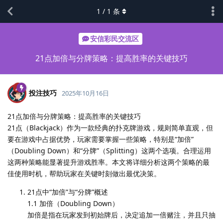
1
/
1
条
安信彩民交流区
21点加倍与分牌策略：提高胜率的关键技巧
投注技巧
2025年10月16日
21点加倍与分牌策略：提高胜率的关键技巧
21点（Blackjack）作为一款经典的扑克牌游戏，规则简单直观，但
要在游戏中占据优势，玩家需要掌握一些策略，特别是“加倍”
（Doubling Down）和“分牌”（Splitting）这两个选项。合理运用
这两种策略能显著提升游戏胜率。本文将详细分析这两个策略的最
佳使用时机，帮助玩家在关键时刻做出最优决策。
21点中“加倍”与“分牌”概述
1.1 加倍（Doubling Down）
加倍是指在玩家发到初始牌后，决定追加一倍赌注，并且只抽