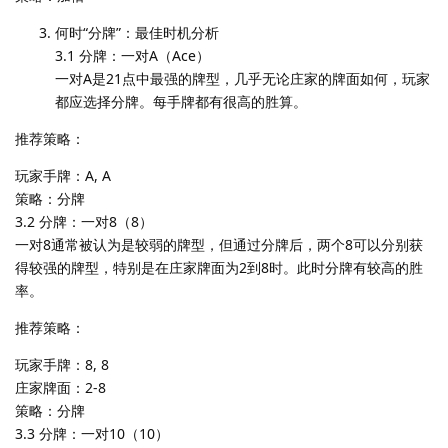
何时“分牌”：最佳时机分析
3.1 分牌：一对A（Ace）
一对A是21点中最强的牌型，几乎无论庄家的牌面如何，玩家
都应选择分牌。每手牌都有很高的胜算。
推荐策略：
玩家手牌：A, A
策略：分牌
3.2 分牌：一对8（8）
一对8通常被认为是较弱的牌型，但通过分牌后，两个8可以分别获
得较强的牌型，特别是在庄家牌面为2到8时。此时分牌有较高的胜
率。
推荐策略：
玩家手牌：8, 8
庄家牌面：2-8
策略：分牌
3.3 分牌：一对10（10）