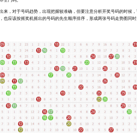
出来，对于号码趋势，出现把握较准确，但要注意分析开奖号码的时候，
，也应该按摇奖机摇出的号码的先生顺序排序，形成两张号码走势图同时