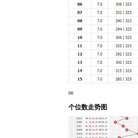
06
个位数走势图