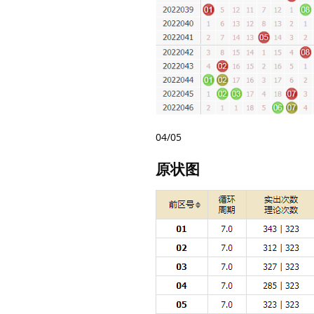
04/05
原状图