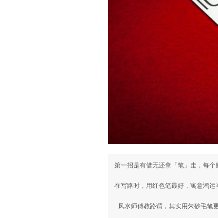
第一招是有借无还拿「笔」走，每个
在写路时，用红色笔最好，寓意鸿运
 风水师傅教路谓，其实用朱砂毛笔