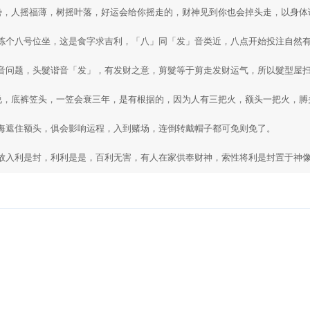
势，人摇福薄，树摇叶落，好运会给你摇走的，财神见到你也会掉头走，以身体
拣个八号位坐，这是食字求吉利，「八」同「发」音类近，八点开始投注自然有
音问题，头髮谐音「发」，有发财之意，剪髮等于剪走发财运气，所以髮型屋扫
说，底裤笠头，一笠会衰三年，是有根据的，因为人有三把火，额头一把火，膊
海遮住额头，俱会影响运程，入到赌场，连倒转戴帽子都可免则免了。

放入利是封，利利是是，百利无害，有人在家供奉财神，索性将利是封置于神