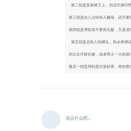
 第二招是安座椅子上，切忌印身印
第三招是在八点钟杀入赌场，还尽量
第四招是博彩前不要剪头髮，又是谐
 第五招是忌给人拍膊头，风水师傅
所以女仔留长髮，或者男士一大执留
最后一招是用利是封装钞票，将钞票
说点什么吧...