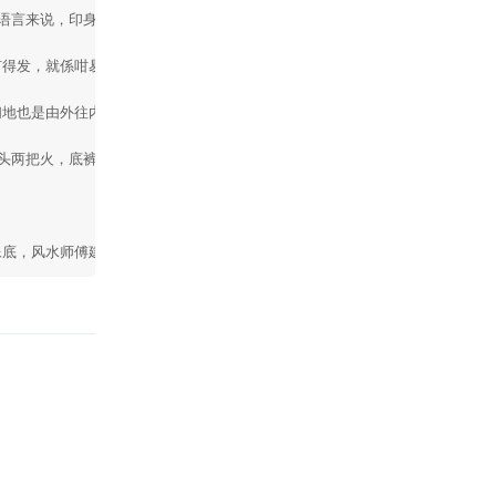
语言来说，印身印势是缺乏信心的表现，在赌桌上欠缺信心，要赢钱当然唔容易
得发，就係咁易中。另外当然是要避开「四」号位啦，「四」与「死」音类近，
地也是由外往内扫，如果向外扫，等于将财产扫出屋外。

头两把火，底裤笠头会弄熄额头把火，好运自然减弱，赌仔被人拍膊头，道理一
像底，风水师傅建议，最好早晚烧三枝招财沉香，祈求神灵眷佑，心诚就一定有
回复