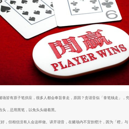
赌场皆有原子笔供应，很多人都会奉旨拿走，原因？贪谐音似「拿笔钱走」，究
当头，忌用黑笔，以免头头碰着黑。

更好，但相信没有人会这样做。讲开谐音，在赌场内不宜饮橙汁，因为「橙」与