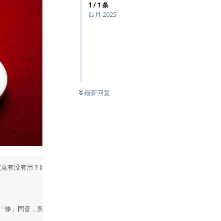
1
/
1
条
四月 2025
最新回复
竟有没有用？风水师傅话得，如此做法等于向赌场借运。

「惨」同音，所谓饮橙汁，惨到无钱执，赌仔大忌也。那麽饮甚麽最好？西瓜汁