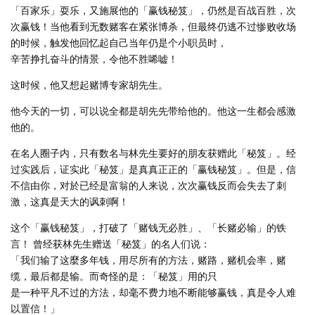
「百家乐」耍乐，又施展他的「赢钱秘笈」，仍然是百战百胜，次
次赢钱！当他看到无数赌客在紧张博杀，但最终仍逃不过惨败收场
的时候，触发他回忆起自己当年仍是个小职员时，
辛苦挣扎奋斗的情景，令他不胜唏嘘！
这时候，他又想起赌博专家胡先生。
他今天的一切，可以说全都是胡先先带给他的。他这一生都会感激
他的。
在名人圈子内，只有数名与林先生要好的朋友获赠此「秘笈」。经
过实践后，证实此「秘笈」是真真正正的「赢钱秘笈」。但是，信
不信由你，对於已经是富翁的人来说，次次赢钱反而会失去了刺
激，这真是天大的讽刺啊！
这个「赢钱秘笈」，打破了「赌钱无必胜」、「长赌必输」的铁
言！ 曾经获林先生赠送「秘笈」的名人们说：
「我们输了这麼多年钱，用尽所有的方法，赌路，赌机会率，赌
缆，最后都是输。而奇怪的是：「秘笈」用的只
是一种平凡不过的方法，却毫不费力地不断能够赢钱，真是令人难
以置信！」