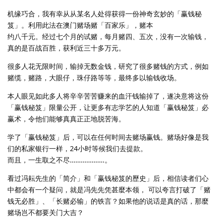
机缘巧合，我有幸从从某名人处得获得一份神奇玄妙的「赢钱秘
笈」。利用此法在澳门赌场赌「百家乐」，赌本
约八千元。经过七个月的试赌，每月赌四、五次，没有一次输钱，
真的是百战百胜，获利近三十多万元。
很多人花无限时间，输掉无数金钱，研究了很多赌钱的方式，例如
赌缆，赌路，大眼仔，珠仔路等等，最终多以输钱收场。
本人眼见如此多人将辛辛苦苦赚来的血汗钱输掉了，遂决意将这份
「赢钱秘笈」限量公开，让更多有志学艺的人知道「赢钱秘笈」必
赢术，令他们能够真真正正地脱苦海。
学了「赢钱秘笈」后，可以在任何时间去赌场赢钱。赌场好像是我
们的私家银行一样，24小时等候我们去提款。
而且，一生取之不尽……………….。
看过冯耘先生的「简介」和「赢钱秘笈的歷史」后，相信读者们心
中都会有一个疑问，就是冯先先凭甚麼本领， 可以夸言打破了「赌
钱无必胜」、「长赌必输」的铁言？如果他的说话是真的话，那麼
赌场岂不都要关门大吉？