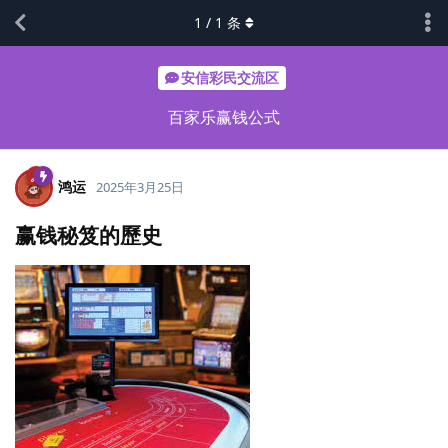
1
/
1
条
安信彩民交流区
百家乐赢钱公式
鸿运
2025年3月25日
赢钱秘笈的歷史