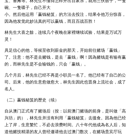
宝、番摊等。林先生不懂得怎样开出百家乐，就用三伙骰子，一隻
碗、一隻碟子，自己开大
小。然后他运用「赢钱秘笈」的方法去投注，结果令他万分惊喜，
因為他发觉此妙法真的可以赢钱，而且百战百胜！
林先生大喜之餘，连续几个夜晚在家裡继续试验，结果是万试万
灵！
具足信心的他，等候至收到薪金的那天，开始前往赌场「赢钱」
了。注意：他不是去赌钱，是去「赢钱」啊！因為赌钱是有输有赢
的，而林先生是不会输钱的，只会「赢钱」。
几个月后，林先生已经不再是小职员一名了。他已经有了自己的公
司。后来，他的生意愈做愈大，林先生因此也晋身上流社会，成了
名人。
（二）赢钱秘笈的歷史（续）
自从澳门正式有了赌场后（按：以前澳门赌场的前身，是叫做「高
兴坊」的），林先生并没有利用「赢钱秘笈」去搵食。因為他已经
上了岸，生意繁忙，不必去浪费时间。八十年代他成為名人后，知
道他赌技精湛的友人曾经邀请他去过澳门数次，在赌场贵宾厅玩