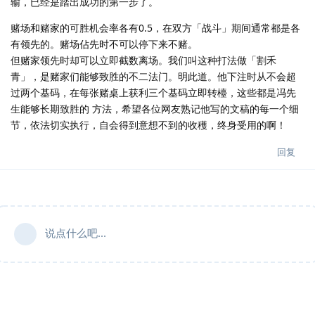
输，已经是踏出成功的第一步了。
赌场和赌家的可胜机会率各有0.5，在双方「战斗」期间通常都是各
有领先的。赌场佔先时不可以停下来不赌。
但赌家领先时却可以立即截数离场。我们叫这种打法做「割禾
青」，是赌家们能够致胜的不二法门。明此道。他下注时从不会超
过两个基码，在每张赌桌上获利三个基码立即转檯，这些都是冯先
生能够长期致胜的 方法，希望各位网友熟记他写的文稿的每一个细
节，依法切实执行，自会得到意想不到的收穫，终身受用的啊！
回复
说点什么吧...