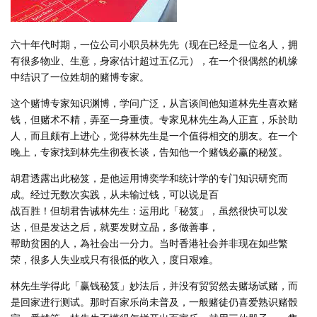
六十年代时期，一位公司小职员林先先（现在已经是一位名人，拥
有很多物业、生意，身家估计超过五亿元），在一个很偶然的机缘
中结识了一位姓胡的赌博专家。
这个赌博专家知识渊博，学问广泛，从言谈间他知道林先生喜欢赌
钱，但赌术不精，弄至一身重债。专家见林先生為人正直，乐於助
人，而且颇有上进心，觉得林先生是一个值得相交的朋友。在一个
晚上，专家找到林先生彻夜长谈，告知他一个赌钱必赢的秘笈。
胡君透露出此秘笈，是他运用博奕学和统计学的专门知识研究而
成。经过无数次实践，从未输过钱，可以说是百
战百胜！但胡君告诫林先生：运用此「秘笈」，虽然很快可以发
达，但是发达之后，就要发财立品，多做善事，
帮助贫困的人，為社会出一分力。当时香港社会并非现在如些繁
荣，很多人失业或只有很低的收入，度日艰难。
林先生学得此「赢钱秘笈」妙法后，并没有贸贸然去赌场试赌，而
是回家进行测试。那时百家乐尚未普及，一般赌徒仍喜爱熟识赌骰