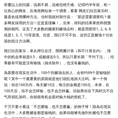
答覆以上的问题，说易不易，说难也绝不难。记得约半年前，有一
位热心的网友，在海燕网站来一个调查，看看 网友们玩百家乐时，
最喜欢採用哪种方法。当时我就对斑竹说：「那还需要调查吗？最
多网友採用的方法一定是直缆嘛！」后来，得到的结果果然和我预
测的相同。证实了大多数的赌家到赌场去时，都是用那些1, 2, 4, 8
或是1, 3, 7, 15等直缆。但是，我们不可不知，这些正是赌场十分欢
迎的投注方法啊。
我们玩百家乐，单从押注在庄、閒两瓣计算（和不计算在内），猜
中的机会率就是0.5，或极接近0.5。所以只要长期「平均下注」，结
果极有可能是没有输钱（抽水除外），也没有赢钱的。
為甚麼在现实生活中，100个到赌场去的人，会有约99个是输钱的
呢？其中一个最重要的原因就是他们胡乱地加大注码。举一个例
说：你在100天内，每天赌10注，每注的金额是100元，本来，在
100天后，你不会怎样输，也不会怎样赢。但如果你在下风时沉不住
气而胡乱加码，你就很有机会面对输大钱的危机了。
千万不要小看这「不怎麼输，也不怎麼赢」的例子呀！因為在现实
生活中，大多数赌徒都是输钱的。如果你能够先做到长赌也不怎麼