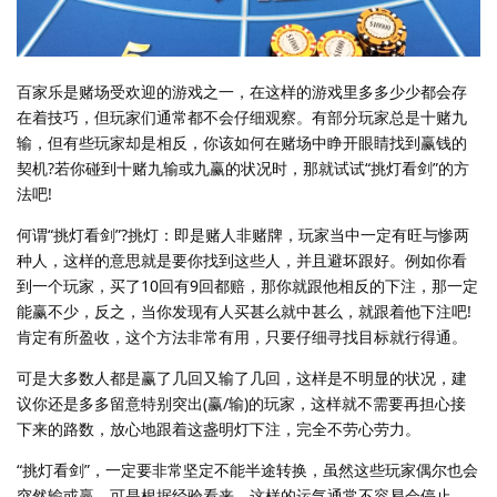
百家乐是赌场受欢迎的游戏之一，在这样的游戏里多多少少都会存
在着技巧，但玩家们通常都不会仔细观察。有部分玩家总是十赌九
输，但有些玩家却是相反，你该如何在赌场中睁开眼睛找到赢钱的
契机?若你碰到十赌九输或九赢的状况时，那就试试“挑灯看剑”的方
法吧!
何谓“挑灯看剑”?挑灯：即是赌人非赌牌，玩家当中一定有旺与惨两
种人，这样的意思就是要你找到这些人，并且避坏跟好。例如你看
到一个玩家，买了10回有9回都赔，那你就跟他相反的下注，那一定
能赢不少，反之，当你发现有人买甚么就中甚么，就跟着他下注吧!
肯定有所盈收，这个方法非常有用，只要仔细寻找目标就行得通。
可是大多数人都是赢了几回又输了几回，这样是不明显的状况，建
议你还是多多留意特别突出(赢/输)的玩家，这样就不需要再担心接
下来的路数，放心地跟着这盏明灯下注，完全不劳心劳力。
“挑灯看剑”，一定要非常坚定不能半途转换，虽然这些玩家偶尔也会
突然输或赢，可是根据经验看来，这样的运气通常不容易会停止。