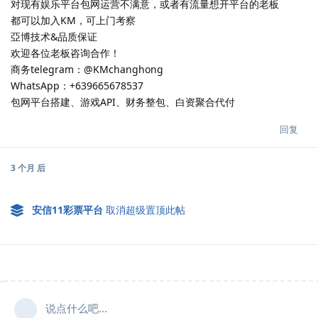
对现有娱乐平台包网运营不满意，或者有流量想开平台的老板
都可以加入KM，可上门考察
亞博技术&品质保证
欢迎各位老板咨询合作！
商务telegram：@KMchanghong
WhatsApp：+639665678537
包网平台搭建、游戏API、财务整包、白资聚合代付
回复
3 个月
后
安信11彩票平台
取消超级置顶此帖
说点什么吧...