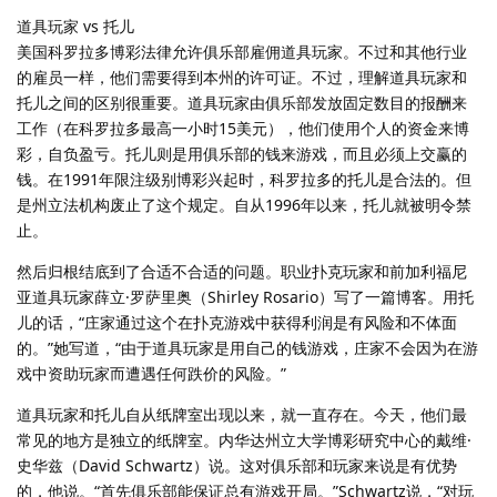
道具玩家 vs 托儿
美国科罗拉多博彩法律允许俱乐部雇佣道具玩家。不过和其他行业
的雇员一样，他们需要得到本州的许可证。不过，理解道具玩家和
托儿之间的区别很重要。道具玩家由俱乐部发放固定数目的报酬来
工作（在科罗拉多最高一小时15美元），他们使用个人的资金来博
彩，自负盈亏。托儿则是用俱乐部的钱来游戏，而且必须上交赢的
钱。在1991年限注级别博彩兴起时，科罗拉多的托儿是合法的。但
是州立法机构废止了这个规定。自从1996年以来，托儿就被明令禁
止。
然后归根结底到了合适不合适的问题。职业扑克玩家和前加利福尼
亚道具玩家薛立·罗萨里奥（Shirley Rosario）写了一篇博客。用托
儿的话，“庄家通过这个在扑克游戏中获得利润是有风险和不体面
的。”她写道，“由于道具玩家是用自己的钱游戏，庄家不会因为在游
戏中资助玩家而遭遇任何跌价的风险。”
道具玩家和托儿自从纸牌室出现以来，就一直存在。今天，他们最
常见的地方是独立的纸牌室。内华达州立大学博彩研究中心的戴维·
史华兹（David Schwartz）说。这对俱乐部和玩家来说是有优势
的，他说。“首先俱乐部能保证总有游戏开局。”Schwartz说，“对玩