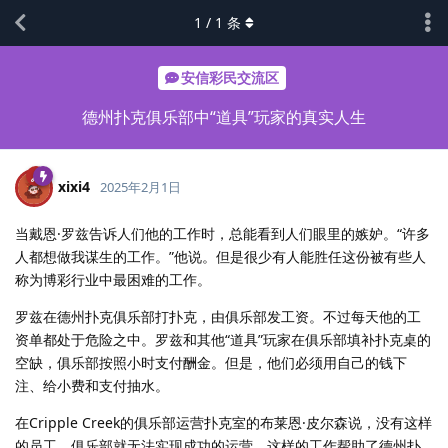
1
/
1
条
安信彩民交流区
德州扑克俱乐部中“道具”玩家的真实人生
xixi4
2025年2月1日
当戴恩·罗兹告诉人们他的工作时，总能看到人们眼里的嫉妒。“许多
人都想做我谋生的工作。”他说。但是很少有人能胜任这份被有些人
称为博彩行业中最困难的工作。
罗兹在德州扑克俱乐部打扑克，由俱乐部发工资。不过每天他的工
资单都处于危险之中。罗兹和其他“道具”玩家在俱乐部填补扑克桌的
空缺，俱乐部按照小时支付酬金。但是，他们必须用自己的钱下
注、给小费和支付抽水。
在Cripple Creek的俱乐部运营扑克室的布莱恩·皮尔森说，没有这样
的员工，俱乐部就无法实现成功的运营。这样的工作帮助了德州扑