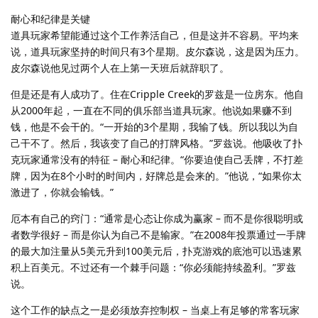
耐心和纪律是关键
道具玩家希望能通过这个工作养活自己，但是这并不容易。平均来
说，道具玩家坚持的时间只有3个星期。皮尔森说，这是因为压力。
皮尔森说他见过两个人在上第一天班后就辞职了。
但是还是有人成功了。住在Cripple Creek的罗兹是一位房东。他自
从2000年起，一直在不同的俱乐部当道具玩家。他说如果赚不到
钱，他是不会干的。“一开始的3个星期，我输了钱。所以我以为自
己干不了。然后，我该变了自己的打牌风格。”罗兹说。他吸收了扑
克玩家通常没有的特征 – 耐心和纪律。“你要迫使自己丢牌，不打差
牌，因为在8个小时的时间内，好牌总是会来的。”他说，“如果你太
激进了，你就会输钱。”
厄本有自己的窍门：“通常是心态让你成为赢家 – 而不是你很聪明或
者数学很好 – 而是你认为自己不是输家。”在2008年投票通过一手牌
的最大加注量从5美元升到100美元后，扑克游戏的底池可以迅速累
积上百美元。不过还有一个棘手问题：“你必须能持续盈利。”罗兹
说。
这个工作的缺点之一是必须放弃控制权 – 当桌上有足够的常客玩家