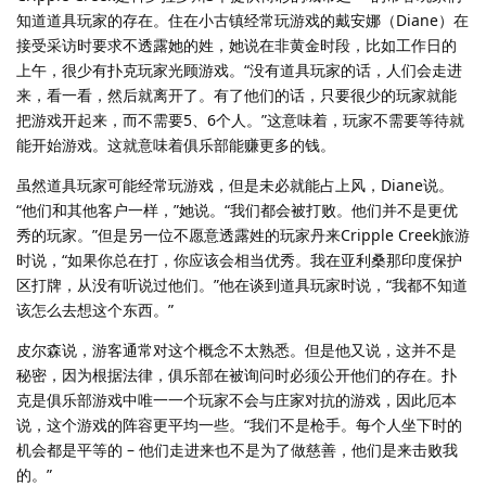
知道道具玩家的存在。住在小古镇经常玩游戏的戴安娜（Diane）在
接受采访时要求不透露她的姓，她说在非黄金时段，比如工作日的
上午，很少有扑克玩家光顾游戏。“没有道具玩家的话，人们会走进
来，看一看，然后就离开了。有了他们的话，只要很少的玩家就能
把游戏开起来，而不需要5、6个人。”这意味着，玩家不需要等待就
能开始游戏。这就意味着俱乐部能赚更多的钱。
虽然道具玩家可能经常玩游戏，但是未必就能占上风，Diane说。
“他们和其他客户一样，”她说。“我们都会被打败。他们并不是更优
秀的玩家。”但是另一位不愿意透露姓的玩家丹来Cripple Creek旅游
时说，“如果你总在打，你应该会相当优秀。我在亚利桑那印度保护
区打牌，从没有听说过他们。”他在谈到道具玩家时说，“我都不知道
该怎么去想这个东西。”
皮尔森说，游客通常对这个概念不太熟悉。但是他又说，这并不是
秘密，因为根据法律，俱乐部在被询问时必须公开他们的存在。扑
克是俱乐部游戏中唯一一个玩家不会与庄家对抗的游戏，因此厄本
说，这个游戏的阵容更平均一些。“我们不是枪手。每个人坐下时的
机会都是平等的 – 他们走进来也不是为了做慈善，他们是来击败我
的。”