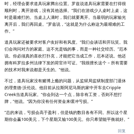
时，经理会要求道具玩家腾出位置。罗兹说道具玩家需要在打得很
顺利时，离开游戏，没有其他选择。“我们在游戏少人桌时上桌，这
时是最难打的。当桌上人满时，我们就要离开。当最弱的玩家输光
离开后，我们再回桌。”罗兹说，“这就是为什么称这为最艰难的工
作。”
道具玩家还被要求对客户友好和有风度。“我们会谈话和开玩笑。我
们会询问对方的家庭。这不光是钱的事，而是一种社交经历。”厄本
说。你必须真的喜欢打扑克，才能把它当成工作，厄本还说。他还
拥有科罗拉多州法律下发的荷官许可证。“我很擅长这个 – 所有需要
的技术对我来说都是天生的。”他说。
不过，道具玩家没有赌博上瘾的问题，从监狱局监狱制度部门退休
的理查德·沃伦说。他目前从拉斯阿尼马斯的家中开车去Cripple
Creek当道具玩家。“你会到达一个点，除非有工资，否则不想打
牌，”他说。“因为你没有任何资金来缓冲亏损。”
“总的来说，亏损会高于盈利，但是钱的数目各有不同。所以这个星
期你会赢100美元，下个星期又输100美元。你只希望能平衡就好。”
回复