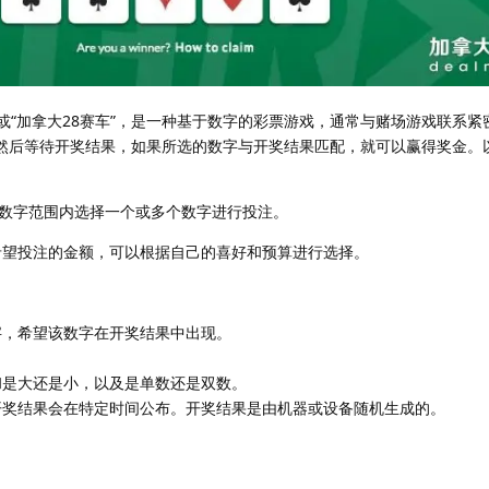
”或“加拿大28赛车”，是一种基于数字的彩票游戏，通常与赌场游戏联系
，然后等待开奖结果，如果所选的数字与开奖结果匹配，就可以赢得奖金。
的数字范围内选择一个或多个数字进行投注。
希望投注的金额，可以根据自己的喜好和预算进行选择。
字，希望该数字在开奖结果中出现。
和是大还是小，以及是单数还是双数。
开奖结果会在特定时间公布。开奖结果是由机器或设备随机生成的。