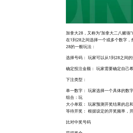
加拿大28，又称为“加拿大二八赌场
在1到28之间选择一个或多个数字
28的一般玩法：
选择号码： 玩家可以从1到28之间
确定投注金额： 玩家需要确定自己
下注类型：
单一数字： 玩家选择一个具体的数
组合：玩
大小单双： 玩家预测开奖结果的总
等待开奖： 根据设定的开奖频率，
比对中奖号码
获得奖金