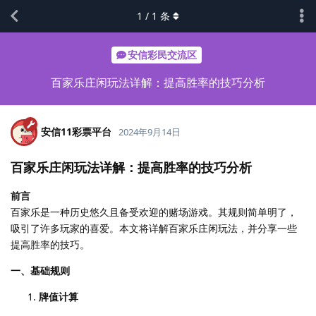
1
/
1
条
安信彩民交流区
百家乐庄闲玩法详解：提高胜率的技巧分析
安信11彩票平台
2024年9月14日
百家乐庄闲玩法详解：提高胜率的技巧分析
前言
百家乐是一种历史悠久且备受欢迎的赌场游戏。其规则简单明了，
吸引了许多玩家的喜爱。本文将详解百家乐庄闲玩法，并分享一些
提高胜率的技巧。
一、基础规则
牌值计算