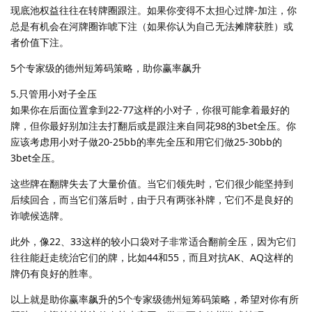
现底池权益往往在转牌圈跟注。如果你变得不太担心过牌-加注，你
总是有机会在河牌圈诈唬下注（如果你认为自己无法摊牌获胜）或
者价值下注。
5个专家级的德州短筹码策略，助你赢率飙升
5.只管用小对子全压
如果你在后面位置拿到22-77这样的小对子，你很可能拿着最好的
牌，但你最好别加注去打翻后或是跟注来自同花98的3bet全压。你
应该考虑用小对子做20-25bb的率先全压和用它们做25-30bb的
3bet全压。
这些牌在翻牌失去了大量价值。当它们领先时，它们很少能坚持到
后续回合，而当它们落后时，由于只有两张补牌，它们不是良好的
诈唬候选牌。
此外，像22、33这样的较小口袋对子非常适合翻前全压，因为它们
往往能赶走统治它们的牌，比如44和55，而且对抗AK、AQ这样的
牌仍有良好的胜率。
以上就是助你赢率飙升的5个专家级德州短筹码策略，希望对你有所