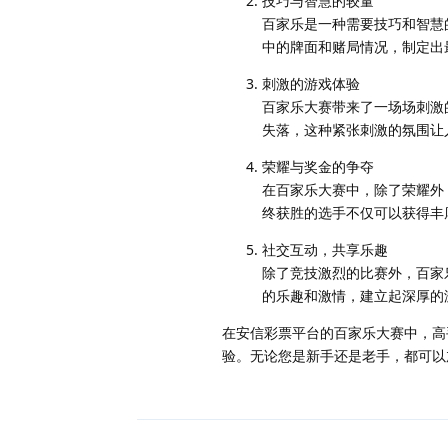
技巧与智慧的较量
百家乐是一种需要技巧和智慧
中的牌面和赌局情况，制定出
刺激的游戏体验
百家乐大赛带来了一场场刺激
失落，这种紧张刺激的氛围让
荣耀与奖金的争夺
在百家乐大赛中，除了荣耀外
终获胜的选手不仅可以获得丰
社交互动，共享乐趣
除了竞技激烈的比赛外，百家
的乐趣和激情，建立起深厚的
在安信彩票平台的百家乐大赛中，高
验。无论您是新手还是老手，都可以