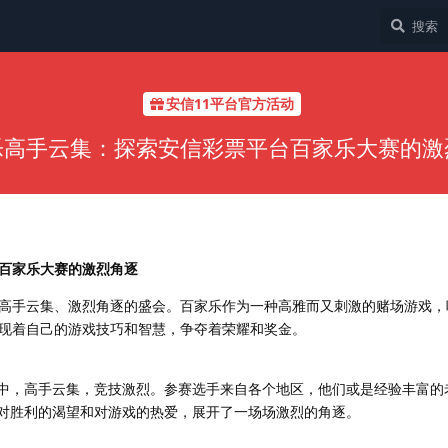
安信11平台官方活动
乐高手云集：探索安信彩票平台百家乐大赛的激
百家乐大赛的激烈角逐
高手云集、激烈角逐的盛会。百家乐作为一种高雅而又刺激的赌场游戏，
现着自己的游戏技巧和智慧，争夺着荣耀和奖金。
中，高手云集，竞技激烈。参赛选手来自各个地区，他们或是经验丰富的
对胜利的渴望和对游戏的热爱，展开了一场场激烈的角逐。