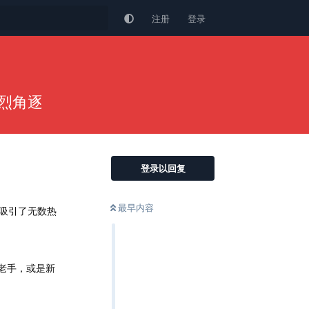
注册
登录
烈角逐
登录以回复
最早内容
吸引了无数热
老手，或是新