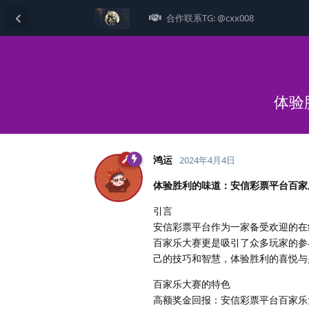
合作联系TG: @cxx008
体验
鸿运
2024年4月4日
体验胜利的味道：安信彩票平台百家
引言
安信彩票平台作为一家备受欢迎的在
百家乐大赛更是吸引了众多玩家的参
己的技巧和智慧，体验胜利的喜悦与
百家乐大赛的特色
高额奖金回报：安信彩票平台百家乐